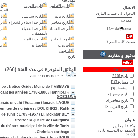
Abba
Actes et documents pour servir à l'histoire de l'occupation fran
Les
La Bonbonnière :