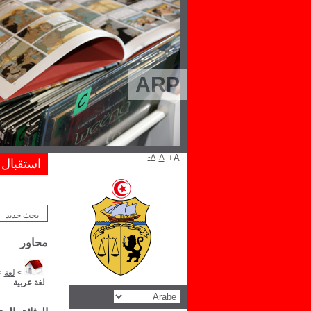
ARP
A-
A
A+
استقبال
بحث جديد
محاور
>
لغة
>
لغة عربية