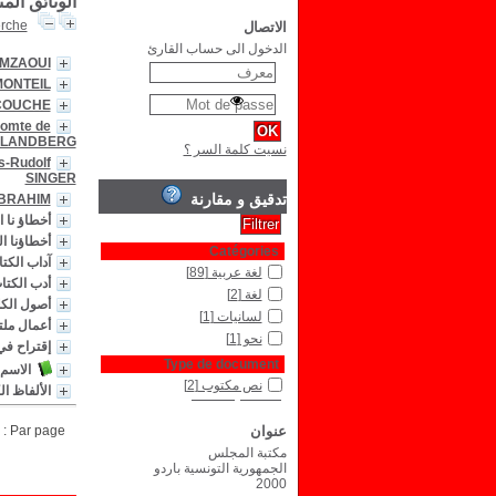
الوثائق الم
erche
الاتصال
الدخول الى حساب القارئ
AMZAOUI
MONTEIL
CCOUCHE
omte de
LANDBERG
نسيت كلمة السر ؟
s-Rudolf
SINGER
تدقيق و مقارنة
BRAHIM
أخطاؤ نا اللغ
أخطاؤنا ال
Catégories
آداب الكت
لغة عربية
[89]
أدب الكتا
لغة
[2]
أصول الكل
لسانيات
[1]
أعمال ملت
نحو
[1]
إقتراح في 
Type de document
الاسم 
نص مكتوب
[2]
الألفاظ ال
عنوان
Par page :
مكتبة المجلس
الجمهورية التونسية باردو
2000