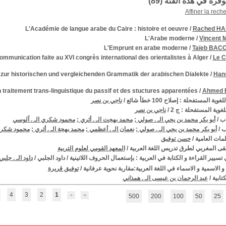
توفرة في هذه الفئة (
89
)
Affiner la rech
L'Académie de langue arabe du Caire : histoire et oeuvre
/
Rached H
L'Arabe moderne
/
Vincent 
L'Emprunt en arabe moderne
/
Taïeb BA
ommunication faite au XVI congrès international des orientalistes à Alger
/
Le C
 zur historischen und vergleichenden Grammatik der arabischen Dialekte
/
Han
 traitement trans-linguistique du passif et des stuctures apparentées
/
Ahmed 
وية المستفحلة : إصلاح 100 خطأ شائع
/
ناجي بن نصر
لغوية المستفحلة : ج 2
/
ناجي بن نصر
اب
/
أبو بكر محمد بن يحي الـ . صولي
;
محمد بهجت الـ . أثري
;
محمود شكري الـ . آلوسي
ب
/
أبو بكر محمد بن يحي الـ . صولي
;
نعمان الـ . أعظمي
;
محمد بهجة الـ . أثري
;
محمود شكري 
مات العامية
/
حسن توفيق
قى المغربي لطرق تدريس اللغة العربية
/
المعهد القومي لعلوم التربية
تسيير القراءة و الكتابة في العربية : بإستعمال الحروف اللاتينية / داود الجلبي
/
داود الـ . جلبي
و الاسمية و الاسماء في اللغة العربية:مقاربة نحوية عرفانية
/
توفيق قريرة
كتابية
/
عبد الرحمان بن عيسى الـ . همذاني
4
3
2
1
500
200
100
50
25