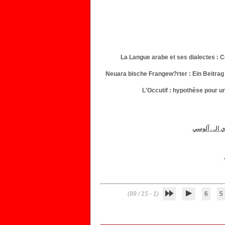
La Langue arabe et ses dialectes : C
Neuara bische Frangew?rter : Ein Beitrag
L'Occutif : hypothèse pour un
الـ . آلوسي
(1 - 15 / 89)
6
5