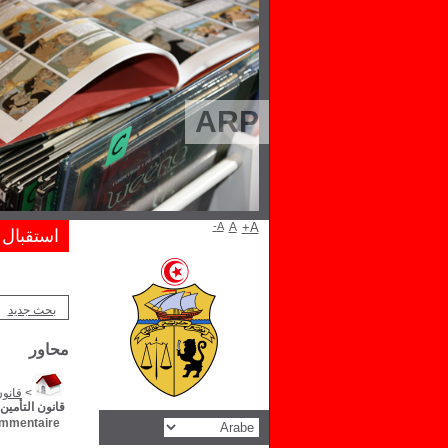
ARP
A-
A
A+
استقبال
بحث جديد
محاور
>
قانو
قانون التأمين
mentaire :