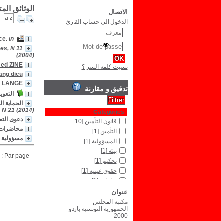
الوثائق الم
الاتصال
الدخول الى حساب القارئ
in القضاء و التشريع, عدد 7 السنة 54 (2012)
ce.
ues, N 11
(2004)
ed ZINE
نسيت كلمة السر ؟
ng dieu
l LANGE
تدقيق و مقارنة
التعوي
الحماية ا
 N 21 (2014)
Catégories
دعوى الت
قانون التأمين
[10]
محاضرات ف
التأمين
[1]
مسؤولية ا
المسؤولية
[1]
بيئة
[1]
Par page :
تحكيم
[1]
حقوق عينية
[1]
نزاعات
[1]
عنوان
Type de document
نص مكتوب
[2]
مكتبة المجلس
الجمهورية التونسية باردو
2000