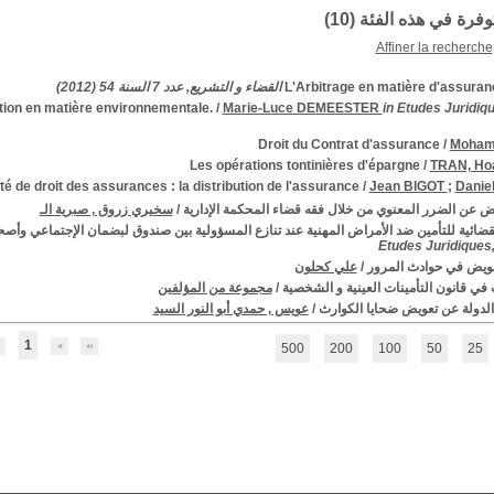
توفرة في هذه الفئة (
10
)
Affiner la recherche
L'Arbitrage en matière d'assuran
tion en matière environnementale.
/
Marie-Luce DEMEESTER
in Etudes Juridiq
Droit du Contrat d'assurance
/
Moham
Les opérations tontinières d'épargne
/
TRAN, Hoa
ité de droit des assurances : la distribution de l'assurance
/
Jean BIGOT
;
Danie
ض عن الضرر المعنوي من خلال فقه قضاء المحكمة الإدارية
/
سخيري زروق , صبرية الـ
لقضائية للتأمين ضد الأمراض المهنية عند تنازع المسؤولية بين صندوق لبضمان الإجتماعي وأص
Etudes Juridiques,
عويض في حوادث المرور
/
علي كحلون
ي قانون التأمينات العينية و الشخصية
/
مجموعة من المؤلفين
لدولة عن تعويض ضحايا الكوارث
/
عويس , حمدي أبو النور السيد
1
500
200
100
50
25