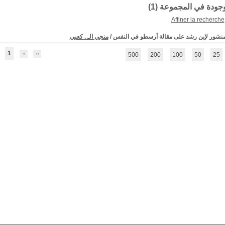
موجودة في المجموعة (
1
)
Affiner la recherche
منشور لإبن رشد على مقالة أرسطو في النفس
/
منجي الـ . كعبي
1
500
200
100
50
25