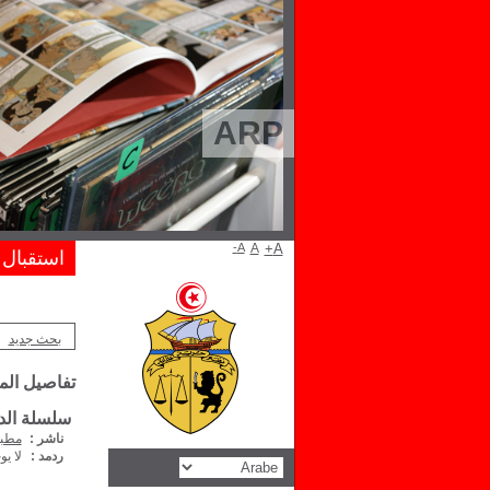
ARP
A-
A
A+
استقبال
بحث جديد
تفاصيل ال
سلسلة الدرا
ناشر :
مطبع
ردمد :
لا يو