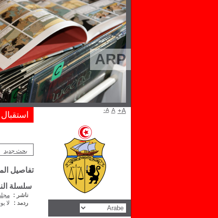
ARP
A-
A
A+
استقبال
بحث جديد
تفاصيل ال
سلسلة الندو
ناشر :
مجلس
ردمد :
لا يو