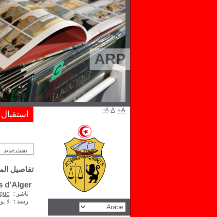
ARP
A-
A
A+
استقبال
بحث جديد
تفاصيل ال
s d'Alger
ناشر :
ique
ردمد :
لا يو