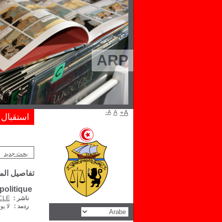
ARP
A-
A
A+
استقبال
بحث جديد
تفاصيل ال
politique
ناشر :
 CLE
ردمد :
لا يو