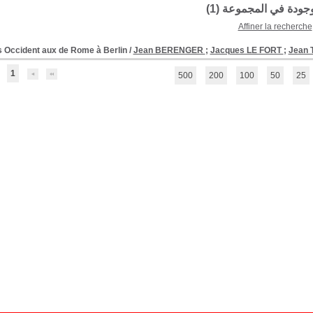
موجودة في المجموعة (
1
)
Affiner la recherche
 Occident aux de Rome à Berlin
/
Jean BERENGER
;
Jacques LE FORT
;
Jean
1
500
200
100
50
25