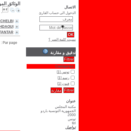
الوثائق ال
الاتصال
الدخول الى حساب القارئ
 CHELBI
AHDAOUI
 FANTAR
نسيت كلمة السر ؟
Par page :
تدقيق و مقارنة
Catégories
تونس
[1]
رسم
[1]
فنون
[1]
عنوان
مكتبة المجلس
الجمهورية التونسية باردو
2000
تونس
tel
تواصل