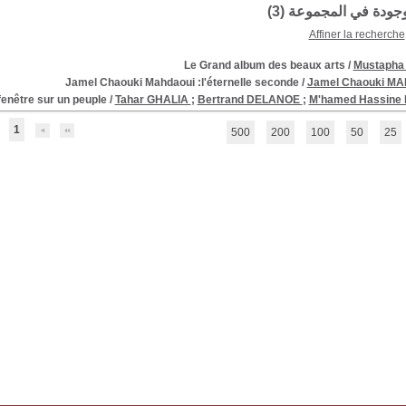
موجودة في المجموعة (
3
)
Affiner la recherche
Le Grand album des beaux arts
/
Mustapha
Jamel Chaouki Mahdaoui :l'éternelle seconde
/
Jamel Chaouki M
 fenêtre sur un peuple
/
Tahar GHALIA
;
Bertrand DELANOE
;
M'hamed Hassine
1
500
200
100
50
25