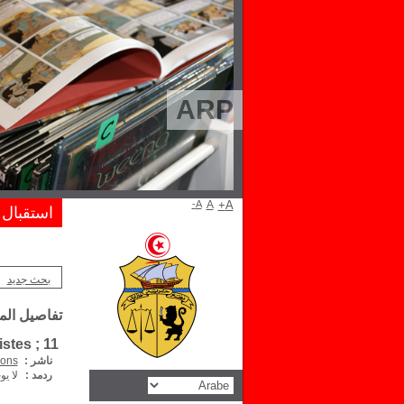
ARP
A-
A
A+
استقبال
بحث جديد
تفاصيل ال
stes ; 11
ناشر :
ions
ردمد :
لا يو