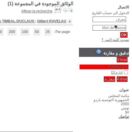
Les Réunions: avant, penda
(1 - 1 / 1)
1