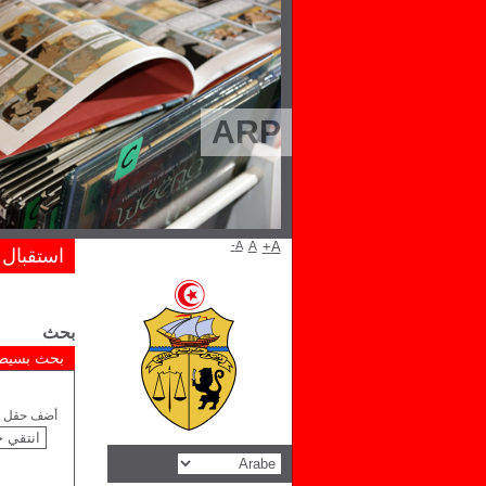
ARP
A-
A
A+
استقبال
بحث
بحث بسيط
أضف حقل ل