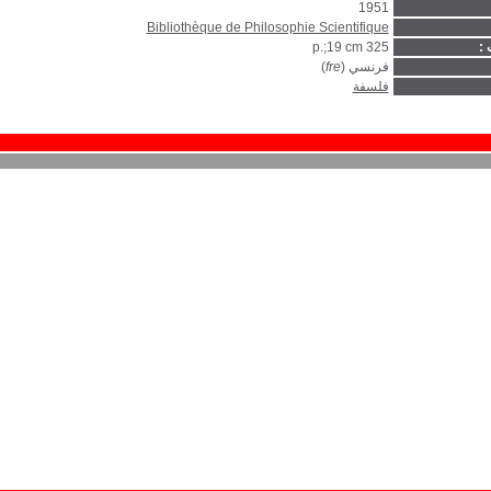
1951
Bibliothèque de Philosophie Scientifique
 :
325 p.;19 cm
فرنسي (
fre
)
فلسفة