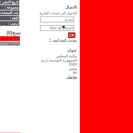
تاريخ النشر :
الاتصال
مجموعة :
عدد الصفحات
الدخول الى حساب القارئ
اللغة :
ترتيب :
نسخ(0)
وضع
نسيت كلمة السر ؟
أي نسخة
عنوان
مكتبة المجلس
الجمهورية التونسية باردو
2000
تونس
tel
تواصل