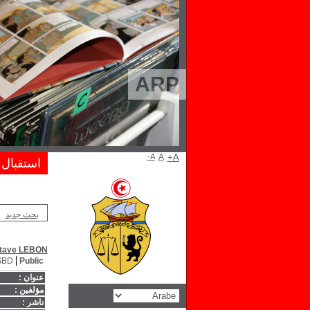
ARP
A-
A
A+
استقبال
بحث جديد
tave LEBON
SBD
Public
عنوان :
مؤلفين :
ناشر :