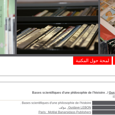
لمحة حول المكتبة
Bases scientifiques d'une philosophie de l'histoire .
/
Gus
I
Bases scientifiques d'une philosophie de l'histoire .
Gustave LEBON
, مؤلف
Paris : Motilal Banarsidass Publishers