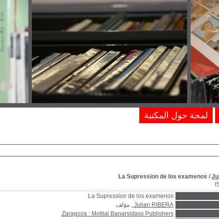
لمحة حول المكتبة
La Supression de los examenos
/
Ju
I
La Supression de los examenos
Julian RIBERA
, مؤلف
Zaragoza : Motilal Banarsidass Publishers