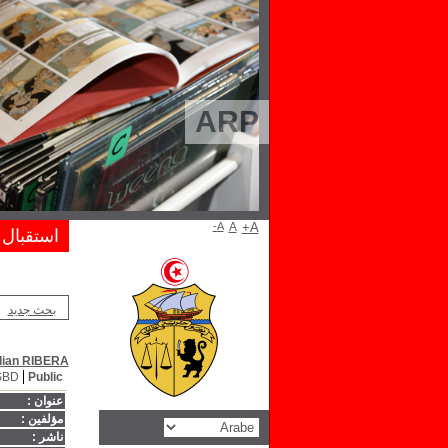
ARP
A-
A
A+
استقبال
بحث جديد
lian RIBERA
SBD
Public
عنوان :
مؤلفين :
ناشر :