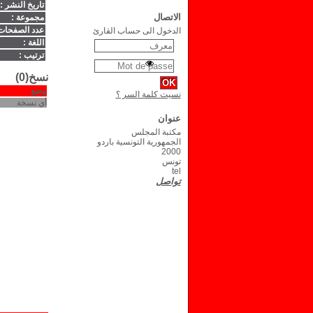
تاريخ النشر :
الاتصال
مجموعة :
عدد الصفحات
الدخول الى حساب القارئ
اللغة :
ترتيب :
نسخ(0)
وضع
نسيت كلمة السر ؟
أي نسخة
عنوان
مكتبة المجلس
الجمهورية التونسية باردو
2000
تونس
tel
تواصل