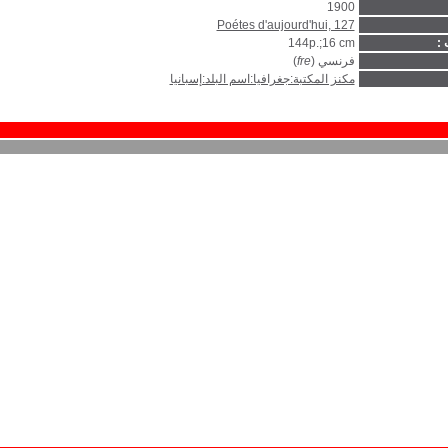
1900
Poétes d'aujourd'hui, 127
 :
144p.;16 cm
فرنسي (
fre
)
مكنز المكتبة:جغرافيا:اسم البلد:إسبانيا