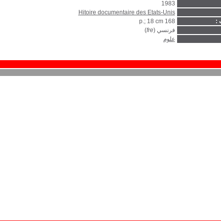
1983
Hitoire documentaire des Etats-Unis
 :
168 p.; 18 cm
فرنسي (
fre
)
علوم