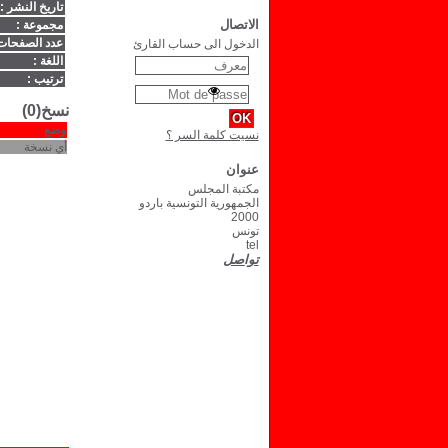
تاريخ النشر :
الاتصال
مجموعة :
عدد الصفحات
الدخول الى حساب القارئ
اللغة :
ترتيب :
نسخ(0)
وضع
نسيت كلمة السر ؟
أي نسخة
عنوان
مكتبة المجلس
الجمهورية التونسية باردو
2000
تونس
tel
تواصل