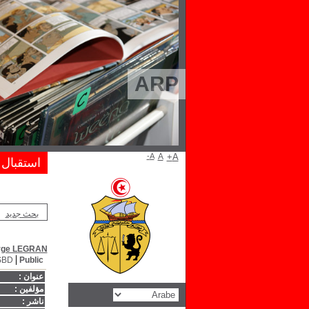
ARP
A-
A
A+
استقبال
بحث جديد
rge LEGRAN
SBD
Public
عنوان :
مؤلفين :
ناشر :