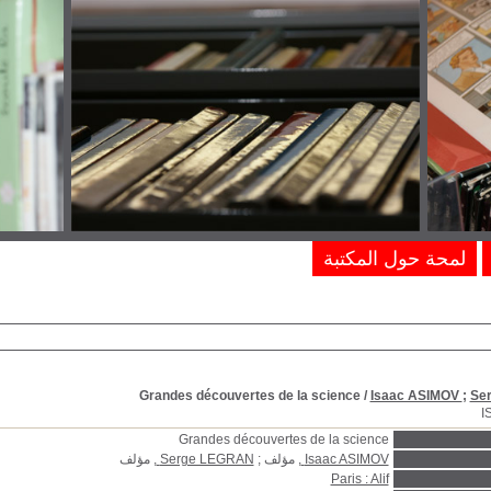
لمحة حول المكتبة
Grandes découvertes de la science
/
Isaac ASIMOV
;
Se
I
Grandes découvertes de la science
Isaac ASIMOV
, مؤلف ;
Serge LEGRAN
, مؤلف
Paris : Alif