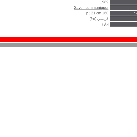
1989
Savoir communiquer
 :
160 p.; 21 cm
فرنسي (
fre
)
إدارة