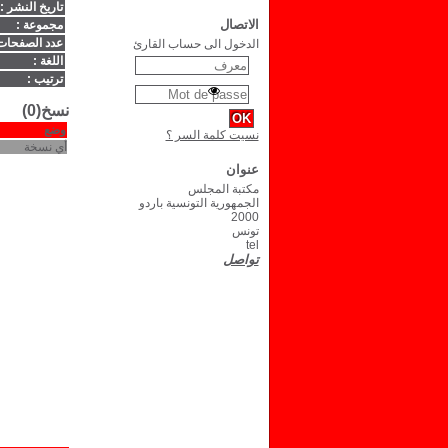
تاريخ النشر :
الاتصال
مجموعة :
عدد الصفحات
الدخول الى حساب القارئ
اللغة :
ترتيب :
نسخ(0)
وضع
نسيت كلمة السر ؟
أي نسخة
عنوان
مكتبة المجلس
الجمهورية التونسية باردو
2000
تونس
tel
تواصل