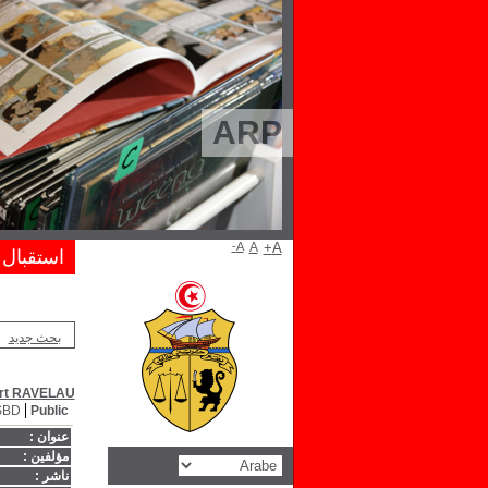
ARP
A-
A
A+
استقبال
بحث جديد
ert RAVELAU
SBD
Public
عنوان :
مؤلفين :
ناشر :