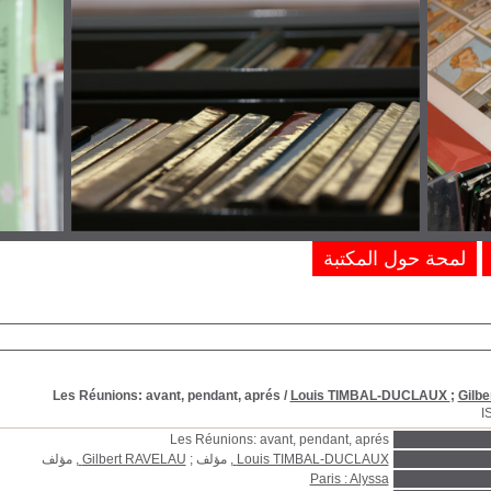
لمحة حول المكتبة
Les Réunions: avant, pendant, aprés
/
Louis TIMBAL-DUCLAUX
;
Gilb
I
Les Réunions: avant, pendant, aprés
Louis TIMBAL-DUCLAUX
, مؤلف ;
Gilbert RAVELAU
, مؤلف
Paris : Alyssa