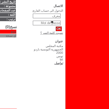
تاريخ النشر :
الاتصال
مجموعة :
عدد الصفحات
الدخول الى حساب القارئ
اللغة :
ترتيب :
نسخ(0)
وضع
نسيت كلمة السر ؟
أي نسخة
عنوان
مكتبة المجلس
الجمهورية التونسية باردو
2000
تونس
tel
تواصل