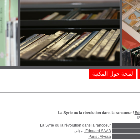
لمحة حول المكتبة
La Syrie ou la révolution dans la rancoeur
/
Ed
I
La Syrie ou la révolution dans la rancoeur
Edouard SAAB
, مؤلف
Paris : Alyssa