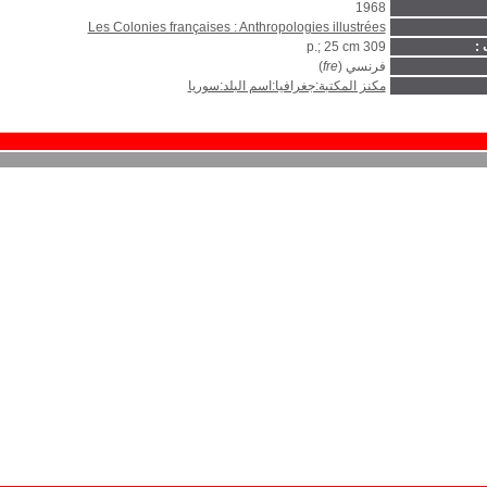
1968
Les Colonies françaises : Anthropologies illustrées
 :
309 p.; 25 cm
فرنسي (
fre
)
مكنز المكتبة:جغرافيا:اسم البلد:سوريا