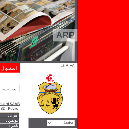
ARP
A-
A
A+
استقبال
بحث جديد
ouard SAAB
SBD
Public
عنوان :
مؤلفين :
ناشر :