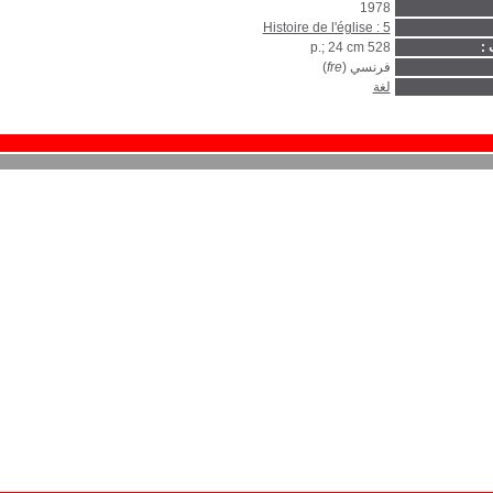
1978
Histoire de l'église : 5
 :
528 p.; 24 cm
فرنسي (
fre
)
لغة