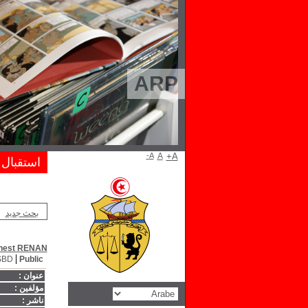
ARP
A-
A
A+
استقبال
بحث جديد
nest RENAN
SBD
Public
عنوان :
مؤلفين :
ناشر :