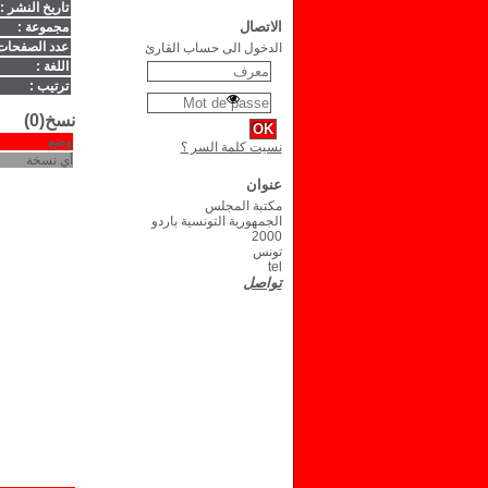
تاريخ النشر :
الاتصال
مجموعة :
عدد الصفحات
الدخول الى حساب القارئ
اللغة :
ترتيب :
نسخ(0)
وضع
نسيت كلمة السر ؟
أي نسخة
عنوان
مكتبة المجلس
الجمهورية التونسية باردو
2000
تونس
tel
تواصل