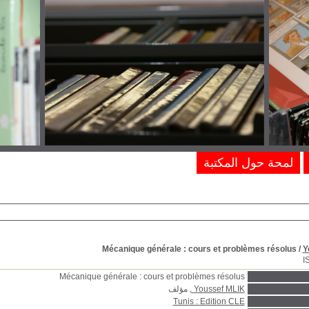
لمحة حول المكتبة
Mécanique générale : cours et problèmes résolus
/
Y
I
Mécanique générale : cours et problèmes résolus
Youssef MLIK
, مؤلف
Tunis : Edition CLE