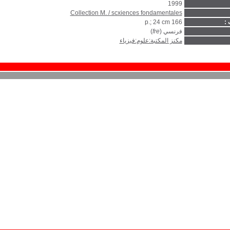
1999
Collection M. / scxiences fondamentales
 :
166 p.; 24 cm
فرنسي (
fre
)
مكنز المكتبة:علوم:فيزياء