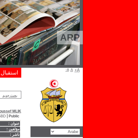
ARP
A-
A
A+
استقبال
بحث جديد
oussef MLIK
SBD
Public
عنوان :
مؤلفين :
ناشر :