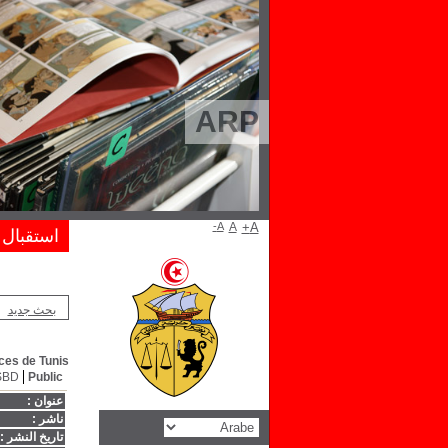
ARP
A-
A
A+
استقبال
بحث جديد
es de Tunis .
SBD
Public
عنوان :
ناشر :
تاريخ النشر :