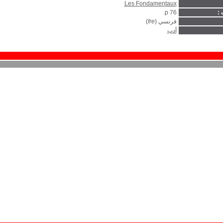
Les Fondamentaux
 :
76 p.
فرنسي (
fre
)
أدب