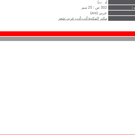
[د . ت]
 :
302 ص ؛ 25 سم
عربي (
ara
)
مكنز المكتبة:أدب:أدب عربي:شعر