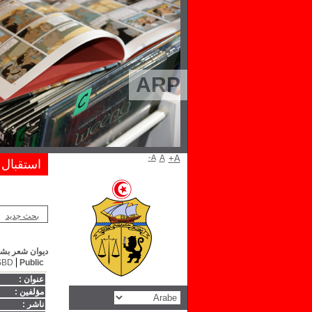
ARP
A-
A
A+
استقبال
بحث جديد
ديوان شعر بشا
SBD
Public
عنوان :
مؤلفين :
ناشر :