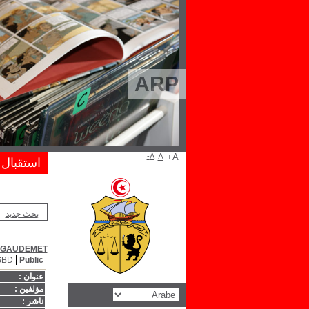
ARP
A-
A
A+
استقبال
بحث جديد
 GAUDEMET
SBD
Public
عنوان :
مؤلفين :
ناشر :