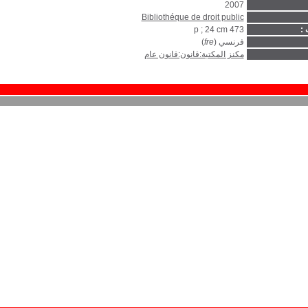
2007
Bibliothéque de droit public
 :
473 p ; 24 cm
فرنسي (
fre
)
مكنز المكتبة:قانون:قانون عام