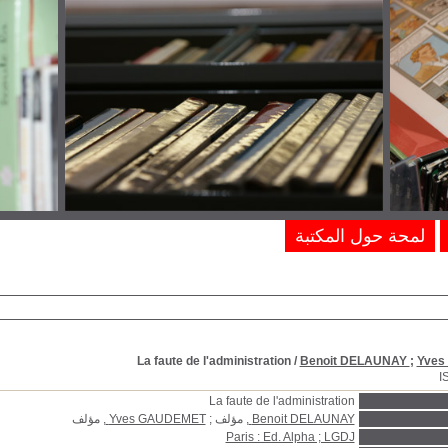
لمحة حول المكتبة
La faute de l'administration
/
Benoit DELAUNAY
;
Yves
I
La faute de l'administration
Benoit DELAUNAY
, مؤلف ;
Yves GAUDEMET
, مؤلف
Paris : Ed. Alpha ; LGDJ