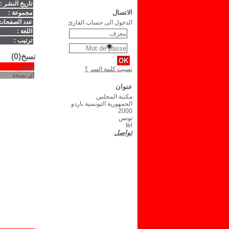
تاريخ النشر :
الاتصال
مجموعة :
عدد الصفحات
الدخول الى حساب القارئ
اللغة :
ترتيب :
نسخ(0)
وضع
نسيت كلمة السر ؟
أي نسخة
عنوان
مكتبة المجلس
الجمهورية التونسية باردو
2000
تونس
tel
تواصل