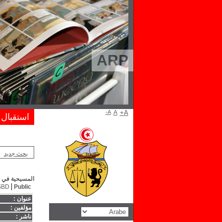
ARP
A-
A
A+
استقبال
بحث جديد
المسيحية في ال
SBD
Public
عنوان :
مؤلفين :
ناشر :