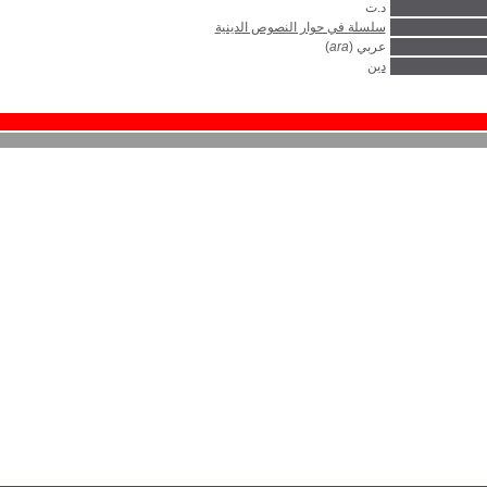
د.ت
سلسلة في حوار النصوص الدينية
عربي (
ara
)
دين