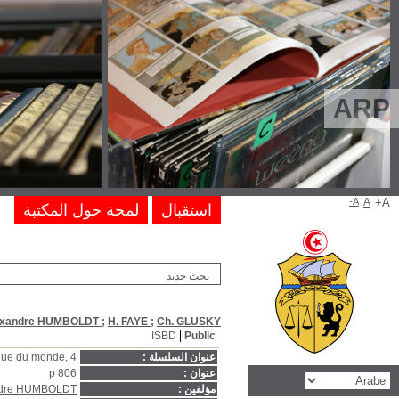
Cosmos : essai d'une déscription physique du mond
Cosmos : essai d'une d
H. FAY
, مؤلف ;
Ch. GLUSKY
, مؤلف