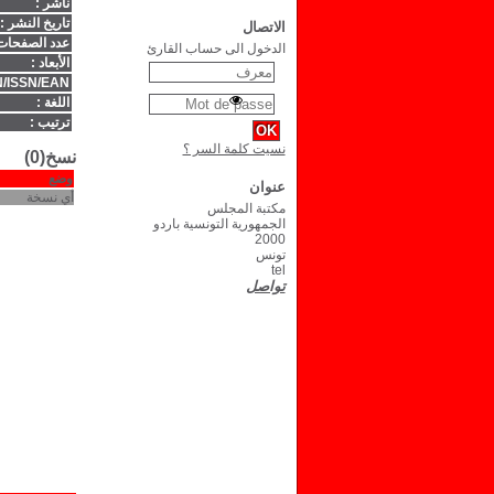
ناشر :
تاريخ النشر :
الاتصال
عدد الصفحات
الدخول الى حساب القارئ
الأبعاد :
/ISSN/EAN :
اللغة :
ترتيب :
نسيت كلمة السر ؟
نسخ(0)
وضع
عنوان
أي نسخة
مكتبة المجلس
الجمهورية التونسية باردو
2000
تونس
tel
تواصل