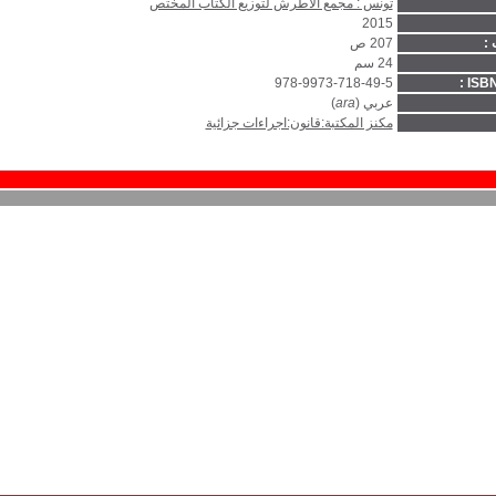
تونس : مجمع الأطرش لتوزيع الكتاب المختص
2015
 :
207 ص
24 سم
978-9973-718-49-5
ISBN
عربي (
ara
)
مكنز المكتبة:قانون:اجراءات جزائية