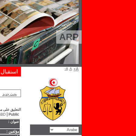
ARP
A-
A
A+
استقبال
بحث جديد
التعليق على مج
SBD
Public
عنوان :
مؤلفين :