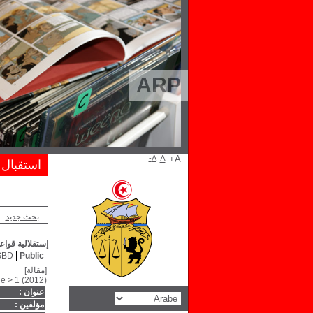
ARP
A-
A
A+
استقبال
بحث جديد
إستقلالية قواع
SBD
Public
[مقالة]
ue
>
1 (2012)
عنوان :
مؤلفين :