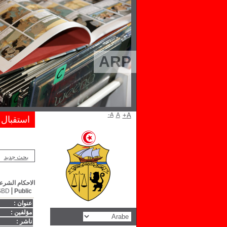
ARP
A-
A
A+
استقبال
بحث جديد
الاحكام الشرعي
SBD
Public
عنوان :
مؤلفين :
ناشر :