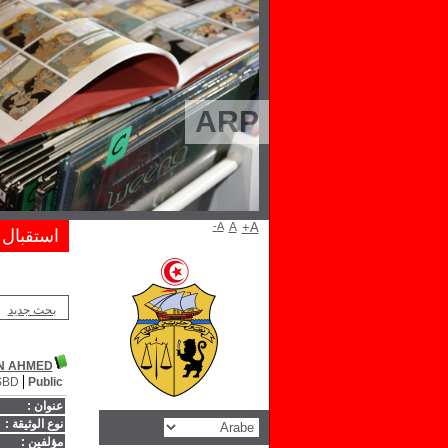
ARP
A-
A
A+
استقبال
بحث جديد
N AHMED
SBD
Public
عنوان :
نوع الوثيقة :
مؤلفين :