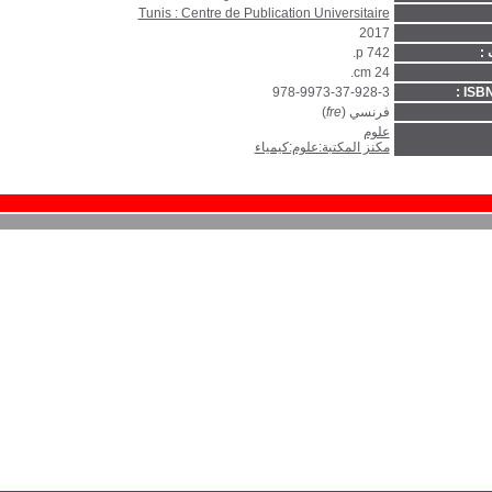
Tunis : Centre de Publication Universitaire
2017
 :
742 p.
24 cm.
978-9973-37-928-3
ISBN
فرنسي (
fre
)
علوم
مكنز المكتبة:علوم:كيمياء