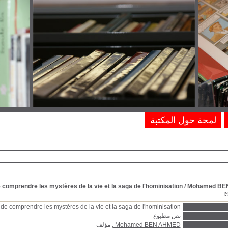
لمحة حول المكتبة
e comprendre les mystères de la vie et la saga de l'hominisation
/
Mohamed BE
I
 de comprendre les mystères de la vie et la saga de l'hominisation
نص مطبوع
Mohamed BEN AHMED
, مؤلف