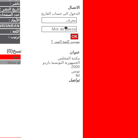
ناشر :
الاتصال
تاريخ النشر :
الدخول الى حساب القارئ
عدد الصفحات
الأبعاد :
/ISSN/EAN :
اللغة :
ترتيب :
نسيت كلمة السر ؟
نسخ(0)
عنوان
وضع
مكتبة المجلس
أي نسخة
الجمهورية التونسية باردو
2000
تونس
tel
تواصل