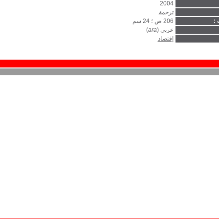
2004
ترجمة
 :
206 ص ؛ 24 سم
عربي (
ara
)
إقتصاد