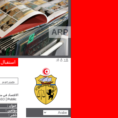
ARP
A-
A
A+
استقبال
بحث جديد
الاقتصاد في مق
SBD
Public
عنوان :
مؤلفين :
ناشر :