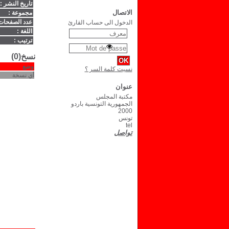
تاريخ النشر :
الاتصال
مجموعة :
عدد الصفحات
الدخول الى حساب القارئ
اللغة :
ترتيب :
نسخ(0)
وضع
نسيت كلمة السر ؟
أي نسخة
عنوان
مكتبة المجلس
الجمهورية التونسية باردو
2000
تونس
tel
تواصل