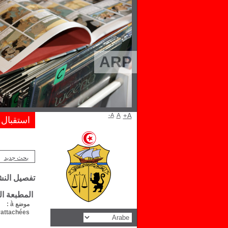
ARP
A-
A
A+
استقبال
بحث جديد
تفصيل الن
المطبعة ال
موضع à :
attachées :