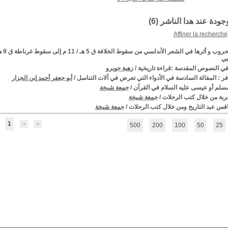
وجودة عند هدا الناشر (
6
)
Affiner la recherche
ثرها في الشعر الأندلسي من سقوط الخلافة ق 5 هـ / 11 م إلى سقوط غرناطة ق 9 هـ / 15 م : الجزء الثاني : الحروب
بي
ي النصوص المقدسة :قراءة تاريخية
/
زهية جويرو
فر : المقالة السادسة في الأدواء التي تعرض في آلات التناسل
/
أبو جعفر أحمد إبن الجزار
لم أو عيسى عليه السلام في القرآن
/
جمعة شيخة
ربة من خلال كتب الرحلات
/
جمعة شيخة
قس عبد التاريخ ومن خلال كتب الرحلات
/
جمعة شيخة
1
500
200
100
50
25