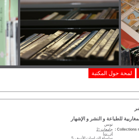
لمحة حول المكتبة
شر
مغاربية للطباعة و النشر و الإشهار
تونس
Collections r
جامعات ؛2
[د . ت]
سلسلة الدراسات الأدبية ، 5