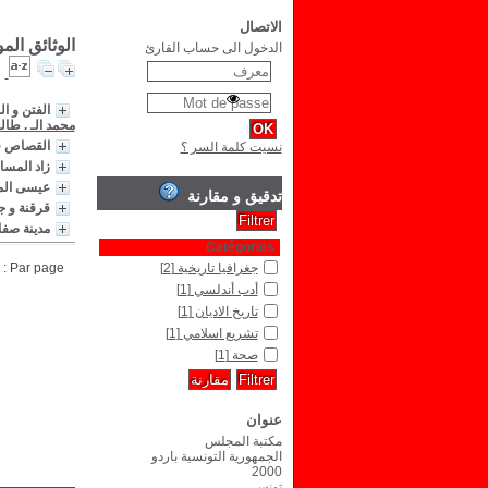
الاتصال
الوثائق الم
الدخول الى حساب القارئ
الفتن و الحروب و أ
محمد الـ . طال
القصاص ف
نسيت كلمة السر ؟
زاد المسا
عيسى المس
تدقيق و مقارنة
قرقنة و ج
مدينة صفا
Catégories
جغرافيا تاريخية
[2]
Par page :
أدب أندلسي
[1]
تاريخ الاديان
[1]
تشريع اسلامي
[1]
صحة
[1]
عنوان
مكتبة المجلس
الجمهورية التونسية باردو
2000
تونس