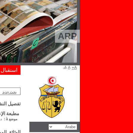
ARP
A-
A
A+
استقبال
بحث جديد
تفصيل الن
مطبعة الإع
موضع à :
د
الوثائق الم