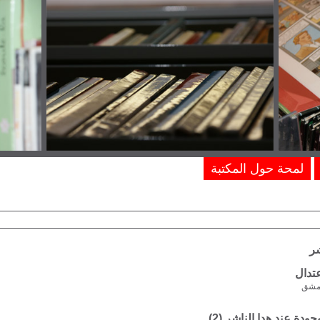
لمحة حول المكتبة
شر
تدال
مشق
وجودة عند هدا الناشر (
2
)