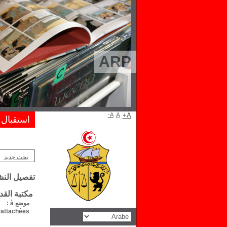
ARP
A-
A
A+
استقبال
بحث جديد
تفصيل الن
مكتبة الق
موضع à :
attachées :