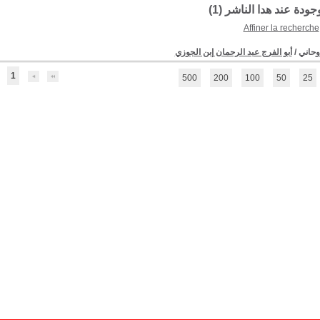
وجودة عند هدا الناشر (
1
)
Affiner la recherche
وحاني
/
أبو الفرج عبد الرحمان إبن الجوزي
1
500
200
100
50
25