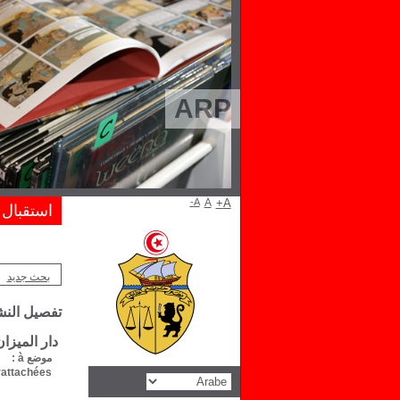
ARP
A-
A
A+
استقبال
بحث جديد
تفصيل الن
دار الميزا
موضع à :
attachées :