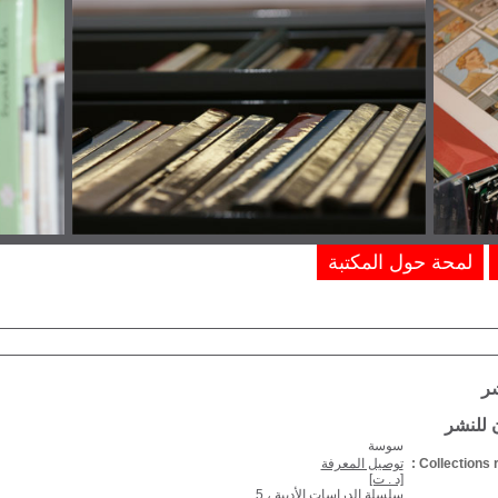
لمحة حول المكتبة
شر
ن للنشر
سوسة
Collections r
توصيل المعرفة
[د . ت]
سلسلة الدراسات الأدبية ، 5