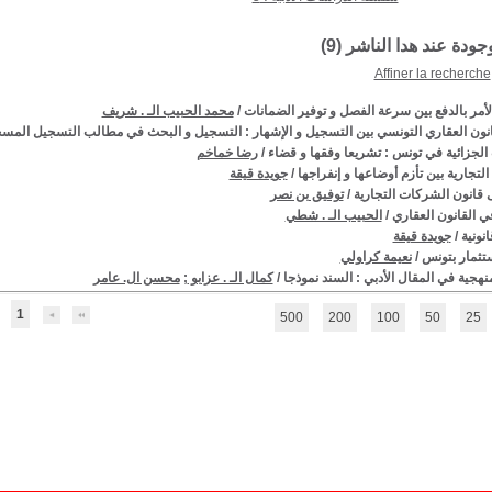
وجودة عند هدا الناشر (
9
)
Affiner la recherche
لأمر بالدفع بين سرعة الفصل و توفير الضمانات
/
محمد الحبيب الـ . شريف
انون العقاري التونسي بين التسجيل و الإشهار : التسجيل و البحث في مطالب التسجيل المسحية
 الجزائية في تونس : تشريعا وفقها و قضاء
/
رضا خماخم
لتجارية بين تأزم أوضاعها و إنفراجها
/
جويدة قيقة
 قانون الشركات التجارية
/
توفيق بن نصر
 القانون العقاري
/
الحبيب الـ . شطي
نونية
/
جويدة قيقة
ستثمار بتونس
/
نعيمة كراولي
نهجية في المقال الأدبي : السند نموذجا
/
كمال الـ . عزابو
;
محسن ال. عامر
1
500
200
100
50
25