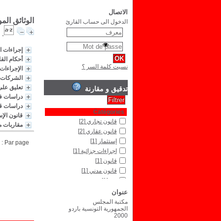
الاتصال
الوثائق الم
الدخول الى حساب القارئ
إجراءات ا
أحكام الق
نسيت كلمة السر ؟
الإجراءات
الشركات ا
تعليق على
تدقيق و مقارنة
دراسات في
دراسات قا
Catégories
قانون الإ
قانون تجاري
[2]
مقاربات م
قانون عقاري
[2]
إستثمار
[1]
Par page :
اجراءات جزائية
[1]
قانون
[1]
قانون مدني
[1]
نقد
[1]
عنوان
مكتبة المجلس
الجمهورية التونسية باردو
2000