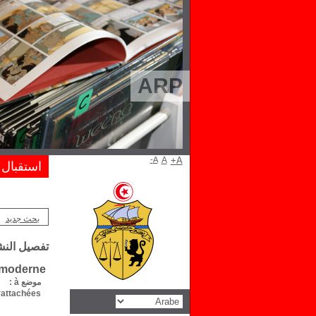
ARP
A-
A
A+
استقبال
بحث جديد
تفصيل الن
e moderne
موضع à :
attachées :