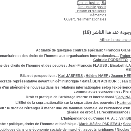
Droit et justice ; 54
Droit public positif
D'Islam et d'ailleurs
Mémentos
Ouvertures internationales
وجودة عند هدا الناشر (
19
)
Affiner la recherche
Actualité de quelques contrats spéciaux
/
François Glans
humanitaire et des droits de l'homme aux organisations internationales...
/
Rober
Gabriele PORRETTO
;
ine des droits de l'homme et des peuples
/
Jean-Francois FLAUSS
;
Elisabeth L
AB
Bilan et perspectives
/
Karl JASPERS
;
Hélène NAEF
;
Jeanne HE
cratie représentative devant un défi historique
/
Rafaâ BEN ACHOUR
;
Jean 
ce d'un phénomène nouveau dans les relations internationales selon l'expérienc
communautés européennes
/
Pier
Droit et pratique de l'arbitrage interne et international
/
Fady N
L'Effet de la supranationalité sur la séparation des pouvoirs
/
Hartmu
oit : le droit de l'étranger à mener une vie familiale normale, de l'existence d'un
général de droit à sa reconnaissance
/
L'Indépendance du Congo
/
A. A. J. Van B
be : politique, droits de l'homme et bioéthique
/
Marie-Hélène PARIZEAU
;
Sohe
 publiques dans une économie sociale de marché : aspects juridiques
/
Nicolas