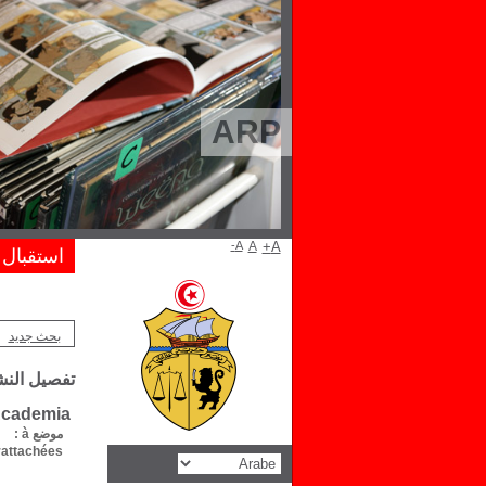
ARP
A-
A
A+
استقبال
بحث جديد
تفصيل الن
Academia
موضع à :
attachées :