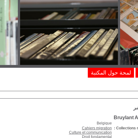
لمحة حول المكتبة
شر
Bruylant 
Belgique
Cahiers migration
Collections r
Culture et communication
Droit fondamental