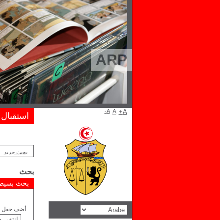
ARP
A-
A
A+
استقبال
بحث جديد
بحث
بحث بسيط
أضف حقل ل