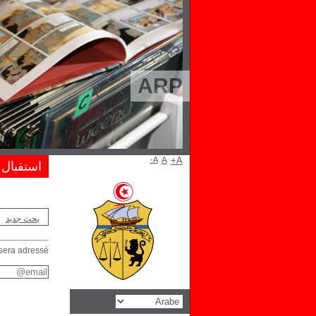
ARP
A-
A
A+
استقبال
بحث جديد
 sera adressé.