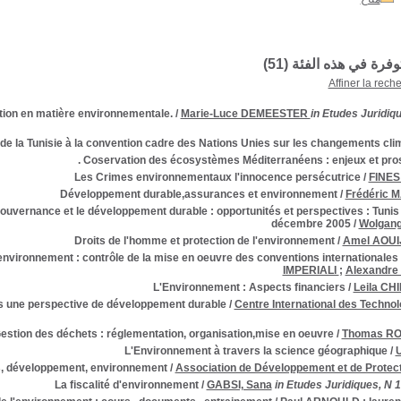
توفرة في هذه الفئة (
51
)
Affiner la rech
tion en matière environnementale.
/
Marie-Luce DEMEESTER
in Etudes Juridiq
de la Tunisie à la convention cadre des Nations Unies sur les changements clima
Coservation des écosystèmes Méditerranéens : enjeux et prosp
Les Crimes environnementaux l'innocence persécutrice
/
FINES 
Développement durable,assurances et environnement
/
Frédéric 
gouvernance et le développement durable : opportunités et perspectives : Tunis 
décembre 2005
/
Wolgan
Droits de l'homme et protection de l'environnement
/
Amel AOU
 l'environnement : contrôle de la mise en oeuvre des conventions internationales
IMPERIALI
;
Alexandre 
L'Environnement : Aspects financiers
/
Leila CH
s une perspective de développement durable
/
Centre International des Technol
estion des déchets : réglementation, organisation,mise en oeuvre
/
Thomas R
L'Environnement à travers la science géographique
/
 développement, environnement
/
Association de Développement et de Protect
La fiscalité d'environnement
/
GABSI, Sana
in Etudes Juridiques, N 