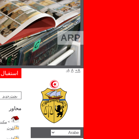
ARP
A-
A
A+
استقبال
بحث جديد
محاور
>
مكنز 
تلوث
قانون