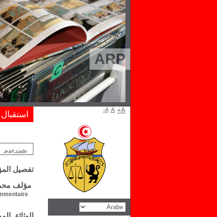
ARP
A-
A
A+
استقبال
بحث جديد
تفصيل الم
مؤلف محمد
mentaire :
الوثائق ال