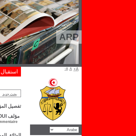
ARP
A-
A
A+
استقبال
بحث جديد
تفصيل الم
مؤلف Driss GUERRAOUI
mentaire :
الوثائق ال