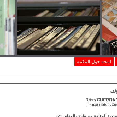
لمحة حول المكتبة
ؤلف
guerraoui driss
Com
موجودة المؤلفة من طرف المؤلف (
2
)