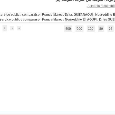
Affiner la recherche
service public : comparaison France-Maroc
/
Driss GUERRAOUI
;
Noureddine E
 service public : comparason Franca-Maroc
/
Noureddine El. AOUFI
;
Driss GU
1
500
200
100
50
25