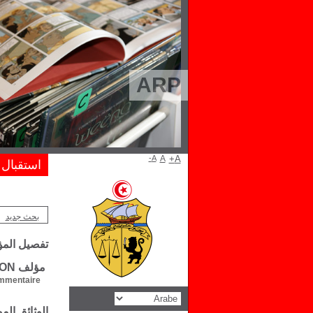
ARP
A-
A
A+
استقبال
بحث جديد
تفصيل الم
مؤلف PLATON
mentaire :
الوثائق ال