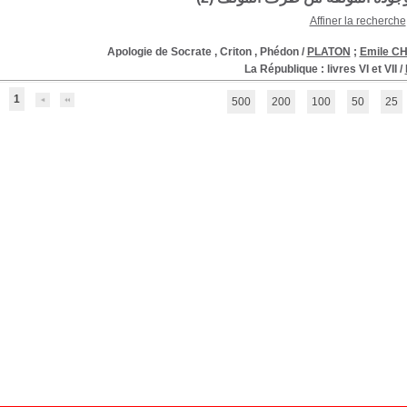
Affiner la recherche
Apologie de Socrate , Criton , Phédon
/
PLATON
;
Emile 
La République : livres VI et VII
/
1
500
200
100
50
25