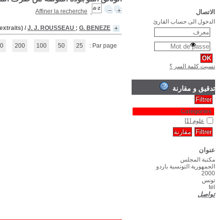
Discours sur les sciences et les arts . (suivi de) Du
(1 - 1 / 1)
1