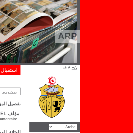
ARP
A-
A
A+
استقبال
بحث جديد
تفصيل الم
مؤلف Retra MENZEL
mentaire :
الوثائق ال