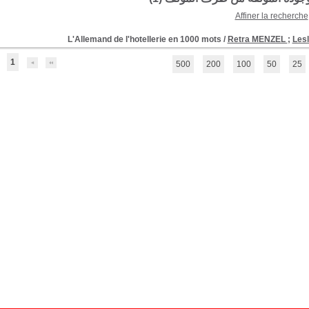
Affiner la recherche
L'Allemand de l'hotellerie en 1000 mots
/
Retra MENZEL
;
Les
1
500
200
100
50
25