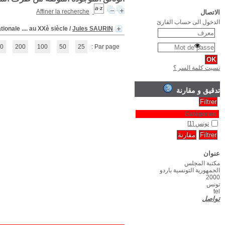
L'Oeuvre française en Tunisie: le peuplement français de l'Afrique du Nord
(1 - 1 / 1)
1