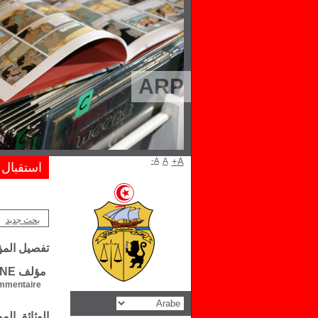
ARP
A-
A
A+
استقبال
بحث جديد
تفصيل الم
مؤلف Robert CATHERINE
mentaire :
الوثائق ال