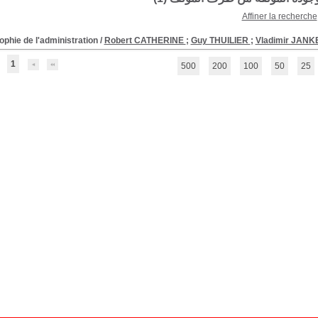
Affiner la recherche
ophie de l'administration
/
Robert CATHERINE
;
Guy THUILIER
;
Vladimir JANK
1
500
200
100
50
25