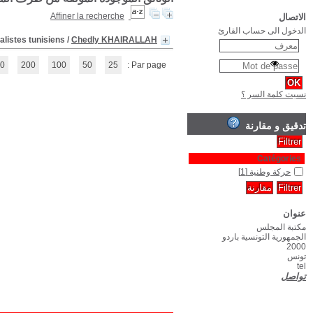
Le Mouvement jeune tunisien : essai d'histoire et de synthése des mo
(1 - 1 / 1)
1