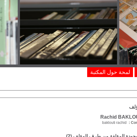
لمحة حول المكتبة
ؤلف
baklouti rachid
Com
موجودة المؤلفة من طرف المؤلف (
2
)