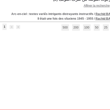
Affiner la recherche
Arc-en-ciel : textes variés intrigants distrayants instructifs
/
Rachid B
Il était une fois des sfaxiens 1945 - 1955
/
Rachid B
1
500
200
100
50
25