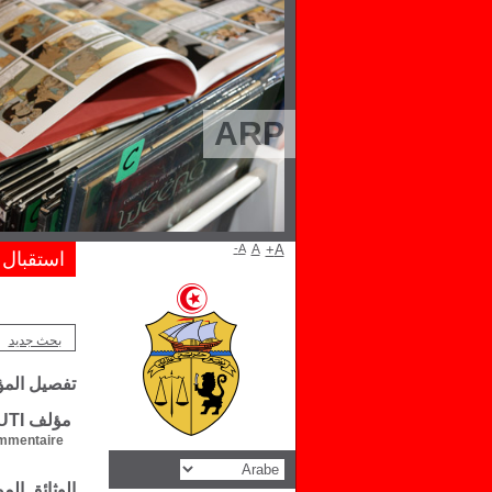
ARP
A-
A
A+
استقبال
بحث جديد
تفصيل الم
مؤلف Rachid BAKLOUTI
mentaire :
الوثائق ال