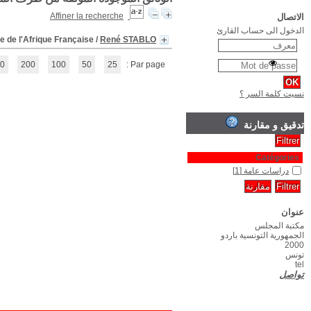
Les Djerbiens : une communauté arabo-bérbé
(1 - 1 / 1)
1