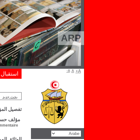
ARP
A-
A
A+
استقبال
بحث جديد
تفصيل الم
مؤلف حسن 
mentaire :
الوثائق ال