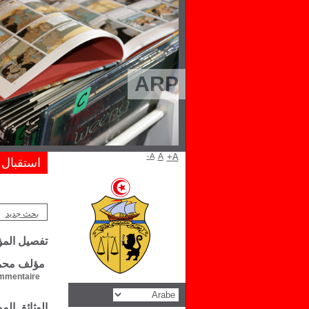
ARP
A-
A
A+
استقبال
بحث جديد
تفصيل الم
مؤلف محم
mentaire :
الوثائق ال