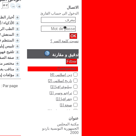
الاتصال
الدخول الى حساب القارئ
أخبار الظ
الأذكياء
/
أ
الطب الر
المدهش
/
المنتظم ف
نسيت كلمة السر ؟
تلبيس إبل
تلقيح فهوم
تدقيق و مقارنة
صفة الصف
مختصر من
Catégories
مناقب بغد
دين إسلامي
[4]
مؤلفات إب
تاريخ اسلامي
[2]
Par page :
بيبليوغرافيا
[1]
تراجم وسير
[1]
جغرافيا
[1]
صحة
[1]
فكاهة و نوادر
[1]
عنوان
مكتبة المجلس
الجمهورية التونسية باردو
2000