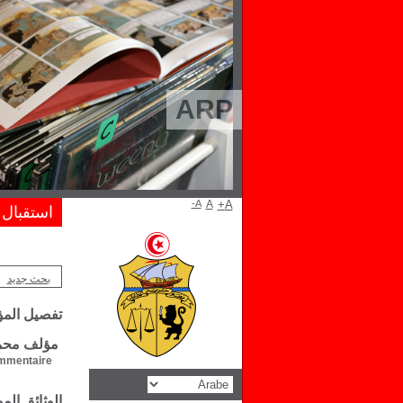
ARP
A-
A
A+
استقبال
بحث جديد
تفصيل الم
مؤلف محمد
mentaire :
الوثائق ال