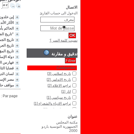
الاتصال
الدخول الى حساب القارئ
إبن خلدون 
الأثار الأ
الحاكم بأم
"تاريخ ال
تاريخ الج
نسيت كلمة السر ؟
تاريخ العر
تاريخ المؤ
تدقيق و مقارنة
دولة الإس
فهارس الخ
Catégories
قضايا الت
تاريخ اسلامي
[3]
لسان الدي
تاريخ الاندلس
[2]
مصر الإسل
مواقف حاس
تراجم الاعلام
[2]
اثار
[1]
Par page :
تاريخ سياسي
[1]
تراجم الادباء والشعراء
[1]
شؤون اجتماعية
[1]
فهارس
[1]
عنوان
قانون جزائي
[1]
مكتبة المجلس
الجمهورية التونسية باردو
2000